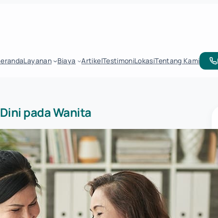
Beranda
Layanan
Biaya
Artikel
Testimoni
Lokasi
Tentang Kami
 Dini pada Wanita