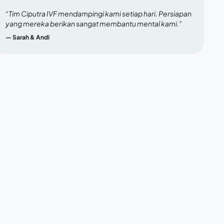
“Tim Ciputra IVF mendampingi kami setiap hari. Persiapan
yang mereka berikan sangat membantu mental kami.”
— Sarah & Andi