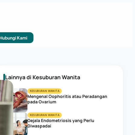
Hubungi Kami
Lainnya di Kesuburan Wanita
KESUBURAN WANITA
Mengenal Oophoritis atau Peradangan
pada Ovarium
KESUBURAN WANITA
Gejala Endometriosis yang Perlu
Diwaspadai