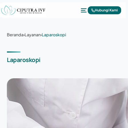
Lewati ke konten
Hubungi Kami
Beranda
›
Layanan
›
Laparoskopi
Laparoskopi