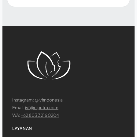
Instagram:
@ivfindonesia
Email:
ivf@ciputra.com
WA:
+62 803 3216 0204
LAYANAN