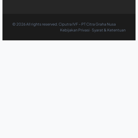
©
2026
All rights reserved. Ciputra IVF – PT Citra Graha Nusa
Kebijakan Privasi
·
Syarat & Ketentuan