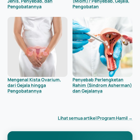
Jenis, Penyebab, dan
(Miom)? Penyebab, Gejala,
Pengobatannya
Pengobatan
Mengenal Kista Ovarium,
Penyebab Perlengketan
dari Gejala hingga
Rahim (Sindrom Asherman)
Pengobatannya
dan Gejalanya
Lihat semua artikel Program Hamil →