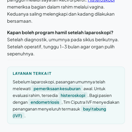
memeriksa bagian dalam rahim melalui vagina.
Keduanya saling melengkapi dan kadang dilakukan
bersamaan.
Kapan boleh program hamil setelah laparoskopi?
Setelah diagnostik, umumnya pada siklus berikutnya.
Setelah operatif, tunggu 1–3 bulan agar organ pulih
sepenuhnya.
LAYANAN TERKAIT
Sebelum laparoskopi, pasangan umumnya telah
melewati
pemeriksaan kesuburan
awal. Untuk
evaluasi rahim, tersedia
histeroskopi
. Bagi pasien
dengan
endometriosis
, Tim Ciputra IVF menyediakan
penanganan menyeluruh termasuk
bayi tabung
(IVF)
.