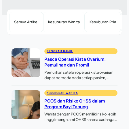
Semua Artikel
Kesuburan Wanita
Kesuburan Pria
P
PROGRAM HAMIL
Pasca Operasi Kista Ovarium:
Pemulihan dan Promil
Pemulihan setelah operasi kista ovarium
dapat berbeda pada setiap pasien,
umumnya sekitar 1-2 minggu untuk
laparoskopi dan 4-6 minggu untuk
KESUBURAN WANITA
laparotomi karena perbedaan ukuran
sayatan serta tingkat tindakan operasi.
PCOS dan Risiko OHSS dalam
Lama…
Program Bayi Tabung
Wanita dengan PCOS memiliki risiko lebih
tinggi mengalami OHSS karena cadangan
ovarium yang besar dan kadar hormon