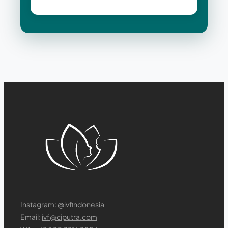
Instagram:
@ivfindonesia
Email:
ivf@ciputra.com