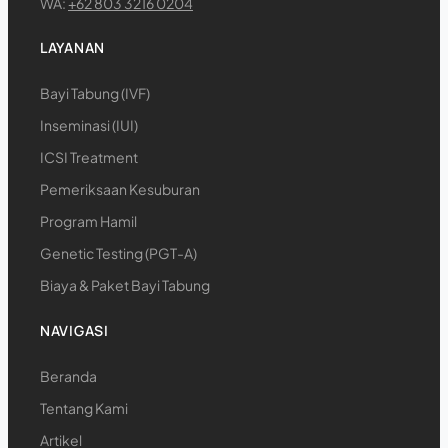
WA:
+62 803 3216 0204
LAYANAN
Bayi Tabung (IVF)
Inseminasi (IUI)
ICSI Treatment
Pemeriksaan Kesuburan
Program Hamil
Genetic Testing (PGT-A)
Biaya & Paket Bayi Tabung
NAVIGASI
Beranda
Tentang Kami
Artikel