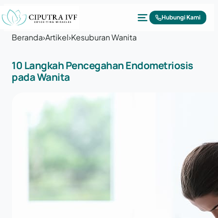
Lewati ke konten
Hubungi Kami
Beranda
›
Artikel
›
Kesuburan Wanita
10 Langkah Pencegahan Endometriosis
pada Wanita