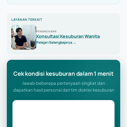
LAYANAN TERKAIT
PENANGANAN
Konsultasi Kesuburan Wanita
Pelajari Selengkapnya
→
Cek kondisi kesuburan dalam 1 menit
Jawab beberapa pertanyaan singkat dan
dapatkan hasil personal dari tim dokter kesuburan