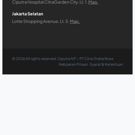
Ciputra Hospital CitraGarden City, Lt. 1.
Map.
Jakarta Selatan
Lotte Shopping Avenue, Lt. 5.
Map.
©
2026
All rights reserved. Ciputra IVF – PT Citra Graha Nusa
Kebijakan Privasi
·
Syarat & Ketentuan