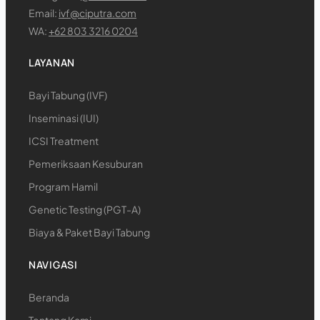
Email:
ivf@ciputra.com
WA:
+62 803 3216 0204
LAYANAN
Bayi Tabung (IVF)
Inseminasi (IUI)
ICSI Treatment
Pemeriksaan Kesuburan
Program Hamil
Genetic Testing (PGT-A)
Biaya & Paket Bayi Tabung
NAVIGASI
Beranda