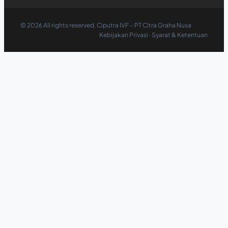
©
2026
All rights reserved. Ciputra IVF – PT Citra Graha Nusa
Kebijakan Privasi
·
Syarat & Ketentuan