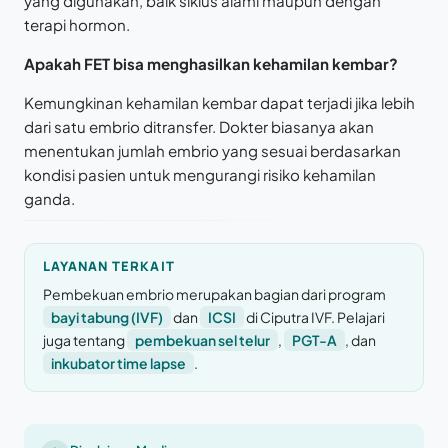
yang digunakan, baik siklus alami maupun dengan
terapi hormon.
Apakah FET bisa menghasilkan kehamilan kembar?
Kemungkinan kehamilan kembar dapat terjadi jika lebih
dari satu embrio ditransfer. Dokter biasanya akan
menentukan jumlah embrio yang sesuai berdasarkan
kondisi pasien untuk mengurangi risiko kehamilan
ganda.
LAYANAN TERKAIT
Pembekuan embrio merupakan bagian dari program
bayi tabung (IVF)
dan
ICSI
di Ciputra IVF. Pelajari
juga tentang
pembekuan sel telur
,
PGT-A
, dan
inkubator time lapse
.