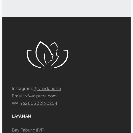
Instagram:
@ivfindonesia
Email:
ivf@ciputra.com
WA:
+62 803 3216 0204
LAYANAN
Bayi Tabung (IVF)