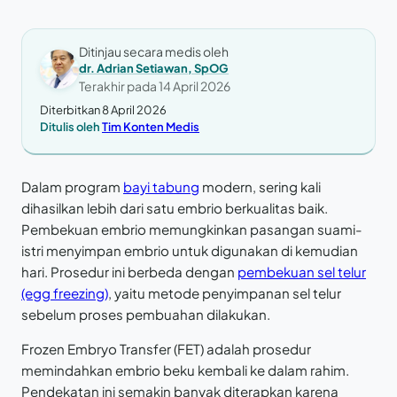
Ditinjau secara medis oleh
dr. Adrian Setiawan, SpOG
Terakhir pada
14 April 2026
Diterbitkan 8 April 2026
Ditulis oleh
Tim Konten Medis
Dalam program
bayi tabung
modern, sering kali
dihasilkan lebih dari satu embrio berkualitas baik.
Pembekuan embrio memungkinkan pasangan suami-
istri menyimpan embrio untuk digunakan di kemudian
hari. Prosedur ini berbeda dengan
pembekuan sel telur
(egg freezing)
, yaitu metode penyimpanan sel telur
sebelum proses pembuahan dilakukan.
Frozen Embryo Transfer (FET) adalah prosedur
memindahkan embrio beku kembali ke dalam rahim.
Pendekatan ini semakin banyak diterapkan karena