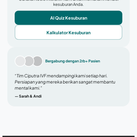
kesuburan Anda.
AI Quiz Kesuburan
Kalkulator Kesuburan
Bergabung dengan 2rb+ Pasien
“Tim Ciputra IVF mendampingi kami setiap hari.
Persiapan yang mereka berikan sangat membantu
mental kami.”
— Sarah & Andi