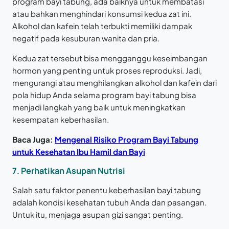
program bayi tabung, ada baiknya untuk membatasi
atau bahkan menghindari konsumsi kedua zat ini.
Alkohol dan kafein telah terbukti memiliki dampak
negatif pada kesuburan wanita dan pria.
Kedua zat tersebut bisa mengganggu keseimbangan
hormon yang penting untuk proses reproduksi. Jadi,
mengurangi atau menghilangkan alkohol dan kafein dari
pola hidup Anda selama program bayi tabung bisa
menjadi langkah yang baik untuk meningkatkan
kesempatan keberhasilan.
Baca Juga:
Mengenal Risiko Program Bayi Tabung
untuk Kesehatan Ibu Hamil dan Bayi
7. Perhatikan Asupan Nutrisi
Salah satu faktor penentu keberhasilan bayi tabung
adalah kondisi kesehatan tubuh Anda dan pasangan.
Untuk itu, menjaga asupan gizi sangat penting.