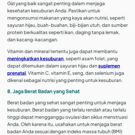
Gizi yang baik sangat penting dalam menjaga
kesehatan kesuburan Anda. Pastikan untuk
mengonsumsi makanan yang kaya akan nutrisi, seperti
sayuran hijau, buah-buahan, biji-bijian utuh, dan sumber
protein berkualitas seperti ikan, daging tanpa lemak,
dan kacang-kacangan.
Vitamin dan mineral tertentu juga dapat membantu
meningkatkan kesuburan
, seperti asam folat, yang
dapat ditemukan dalam sayuran hijau dan
suplemen
prenatal
. Vitamin C, vitamin E, seng, dan selenium juga
dikenal sebagai nutrisi yang penting untuk kesuburan.
8. Jaga Berat Badan yang Sehat
Berat badan yang sehat sangat penting untuk menjaga
kesuburan. Berat badan yang terlalu rendah atau terlalu
tinggi dapat mengganggu ovulasi dan siklus menstruasi
Anda. Oleh karena itu, usahakan untuk menjaga berat
badan Anda sesuai dengan indeks massa tubuh (BMI)