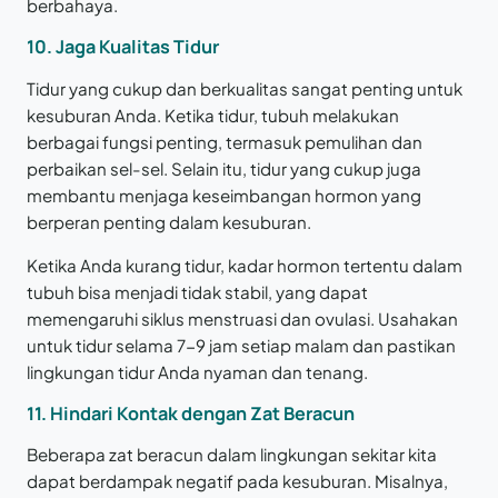
berbahaya.
10. Jaga Kualitas Tidur
Tidur yang cukup dan berkualitas sangat penting untuk
kesuburan Anda. Ketika tidur, tubuh melakukan
berbagai fungsi penting, termasuk pemulihan dan
perbaikan sel-sel. Selain itu, tidur yang cukup juga
membantu menjaga keseimbangan hormon yang
berperan penting dalam kesuburan.
Ketika Anda kurang tidur, kadar hormon tertentu dalam
tubuh bisa menjadi tidak stabil, yang dapat
memengaruhi siklus menstruasi dan ovulasi. Usahakan
untuk tidur selama 7-9 jam setiap malam dan pastikan
lingkungan tidur Anda nyaman dan tenang.
11. Hindari Kontak dengan Zat Beracun
Beberapa zat beracun dalam lingkungan sekitar kita
dapat berdampak negatif pada kesuburan. Misalnya,