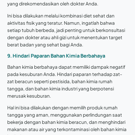
yang direkomendasikan oleh dokter Anda.
Ini bisa dilakukan melalui kombinasi diet sehat dan
aktivitas fisik yang teratur. Namun, ingatlah bahwa
setiap tubuh berbeda, jadi penting untuk berkonsultasi
dengan dokter atau ahli gizi untuk menentukan target
berat badan yang sehat bagi Anda.
9. Hindari Paparan Bahan Kimia Berbahaya
Bahan kimia berbahaya dapat memiliki dampak negatif
pada kesuburan Anda. Hindari paparan terhadap zat-
zat beracun seperti pestisida, bahan kimia rumah
tangga, dan bahan kimia industri yang berpotensi
merusak kesuburan.
Hal ini bisa dilakukan dengan memilih produk rumah
tangga yang aman, menggunakan perlindungan saat
bekerja dengan bahan kimia beracun, dan menghindari
makanan atau air yang terkontaminasi oleh bahan kimia