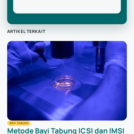
ARTIKEL TERKAIT
BAYI TABUNG
Metode Bayi Tabung ICSI dan IMSI