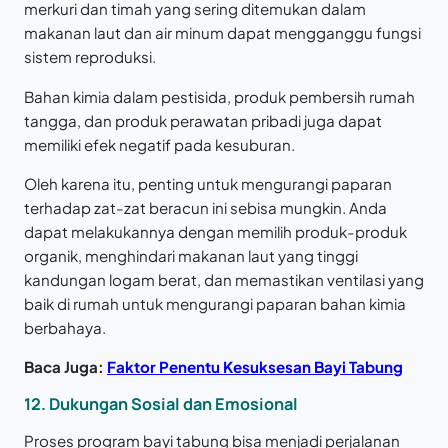
merkuri dan timah yang sering ditemukan dalam
makanan laut dan air minum dapat mengganggu fungsi
sistem reproduksi.
Bahan kimia dalam pestisida, produk pembersih rumah
tangga, dan produk perawatan pribadi juga dapat
memiliki efek negatif pada kesuburan.
Oleh karena itu, penting untuk mengurangi paparan
terhadap zat-zat beracun ini sebisa mungkin. Anda
dapat melakukannya dengan memilih produk-produk
organik, menghindari makanan laut yang tinggi
kandungan logam berat, dan memastikan ventilasi yang
baik di rumah untuk mengurangi paparan bahan kimia
berbahaya.
Baca Juga:
Faktor Penentu Kesuksesan Bayi Tabung
12. Dukungan Sosial dan Emosional
Proses program bayi tabung bisa menjadi perjalanan