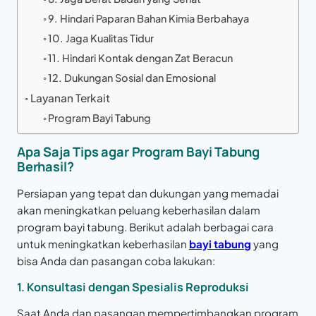
9. Hindari Paparan Bahan Kimia Berbahaya
10. Jaga Kualitas Tidur
11. Hindari Kontak dengan Zat Beracun
12. Dukungan Sosial dan Emosional
Layanan Terkait
Program Bayi Tabung
Apa Saja Tips agar Program Bayi Tabung
Berhasil?
Persiapan yang tepat dan dukungan yang memadai
akan meningkatkan peluang keberhasilan dalam
program bayi tabung. Berikut adalah berbagai cara
untuk meningkatkan keberhasilan
bayi tabung
yang
bisa Anda dan pasangan coba lakukan:
1. Konsultasi dengan Spesialis Reproduksi
Saat Anda dan pasangan mempertimbangkan program