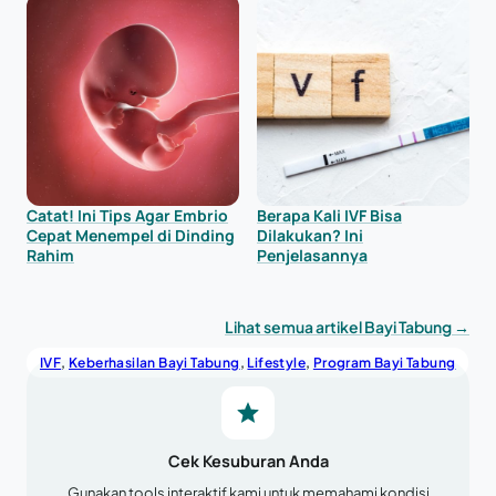
Catat! Ini Tips Agar Embrio
Berapa Kali IVF Bisa
Cepat Menempel di Dinding
Dilakukan? Ini
Rahim
Penjelasannya
Lihat semua artikel Bayi Tabung →
IVF
, 
Keberhasilan Bayi Tabung
, 
Lifestyle
, 
Program Bayi Tabung
Cek Kesuburan Anda
Gunakan tools interaktif kami untuk memahami kondisi