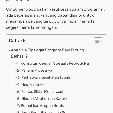
Untuk mengoptimalkan kesuksesan dalam program ini,
ada beberapa langkah yang dapat diambil untuk
menambah peluang terwujudnya impian memiliki
segera memiliki momongan.
Daftar Isi
Apa Saja Tips agar Program Bayi Tabung
Berhasil?
1. Konsultasi dengan Spesialis Reproduksi
2. Pahami Prosesnya
3. Perhatikan Kesehatan Tubuh
4. Hindari Stres
5. Pantau Siklus Menstruasi
6. Hindari Alkohol dan Kafein
7. Perhatikan Asupan Nutrisi
8. Jaga Berat Badan yang Sehat