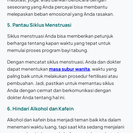
seseorang yang Anda percayai bisa membantu
melepaskan beban emosional yang Anda rasakan.
5. Pantau Siklus Menstruasi
Siklus menstruasi Anda bisa memberikan petunjuk
berharga tentang kapan waktu yang tepat untuk
memulai proses program bayi tabung.
Dengan mencatat siklus menstruasi, Anda dan dokter
dapat menentukan
masa subur wanita
, waktu yang
paling baik untuk melakukan prosedur fertilisasi atau
pembuahan. Jadi, pastikan untuk memantau siklus
Anda dengan cermat dan berkomunikasi dengan
dokter Anda tentang hal ini.
6. Hindari Alkohol dan Kafein
Alkohol dan kafein bisa menjadi teman baik kita dalam
menemani waktu luang, tapi saat kita sedang menjalani