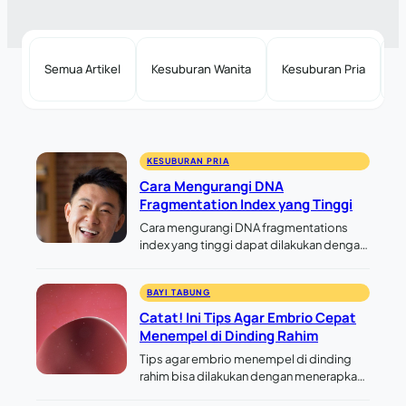
Semua Artikel
Kesuburan Wanita
Kesuburan Pria
P
KESUBURAN PRIA
Cara Mengurangi DNA
Fragmentation Index yang Tinggi
Cara mengurangi DNA fragmentations
index yang tinggi dapat dilakukan dengan
menjaga pola hidup sehat, mengelola
stres, dan menghindari faktor risiko
BAYI TABUNG
seperti merokok atau paparan radiasi.
Perawatan medis juga dapat membantu…
Catat! Ini Tips Agar Embrio Cepat
Menempel di Dinding Rahim
Tips agar embrio menempel di dinding
rahim bisa dilakukan dengan menerapkan
pola makan sehat, istirahat yang cukup,