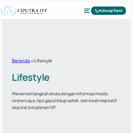
Lewati ke konten
Hubungi Kami
Beranda
»
Lifestyle
Lifestyle
Menemani langkah Anda dengan informasi medis
terpercaya, tips gaya hidup sehat, dan kisah inspiratif
seputar perjalanan IVF.