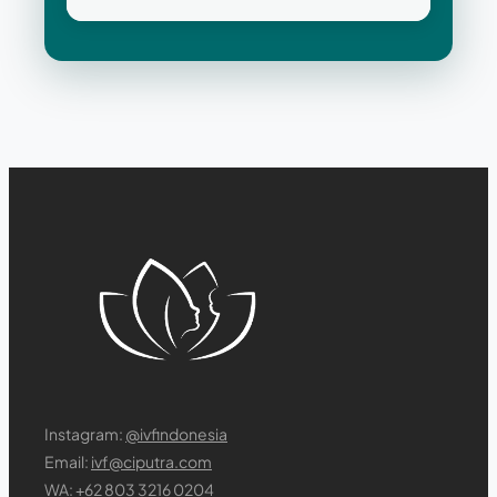
Instagram:
@ivfindonesia
Email:
ivf@ciputra.com
WA:
+62 803 3216 0204