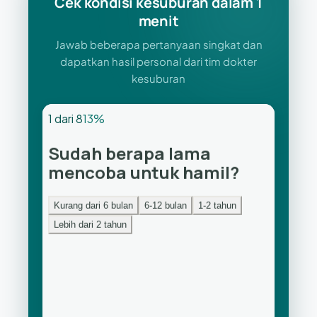
Cek kondisi kesuburan dalam 1
menit
Jawab beberapa pertanyaan singkat dan
dapatkan hasil personal dari tim dokter
kesuburan