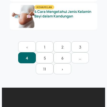
KEHAMILAN
4 Cara Mengetahui Jenis Kelamin
Bayi dalam Kandungan
‹
1
2
3
4
5
6
…
11
›