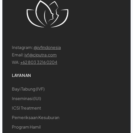
Instagram:
@ivfindonesia
Email:
ivf@ciputra.com
WA:
+62 803 3216 0204
LAYANAN
Bayi Tabung (IVF)
Inseminasi (IUI)
ICSI Treatment
Pemeriksaan Kesuburan
Program Hamil