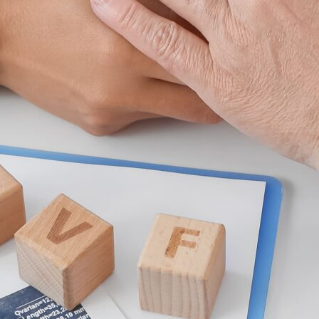
“Tim Ciputra IVF mendampingi kami setiap hari. Persiapan
yang mereka berikan sangat membantu mental kami.”
— Sarah & Andi