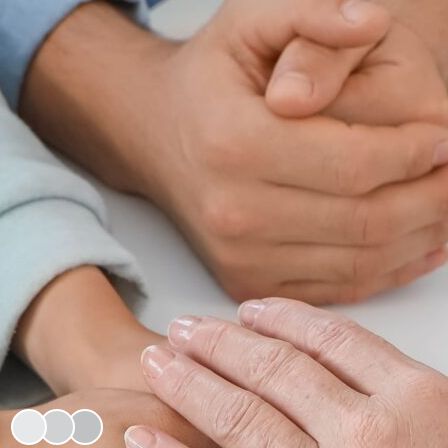
KESUBURAN WANITA
Kista Coklat (Endometrioma): Penyebab,
Gejala, dan Pengobatan
Cek Kesuburan Anda
Gunakan tools interaktif kami untuk memahami kondisi
kesuburan Anda.
AI Quiz Kesuburan
Kalkulator Kesuburan
Bergabung dengan 2rb+ Pasien