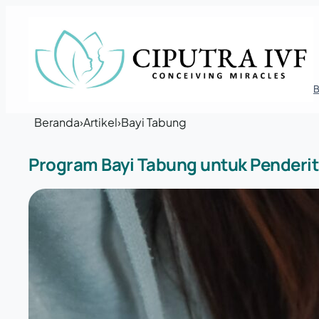
Lewati ke konten
Beranda
›
Artikel
›
Bayi Tabung
Program Bayi Tabung untuk Penderi