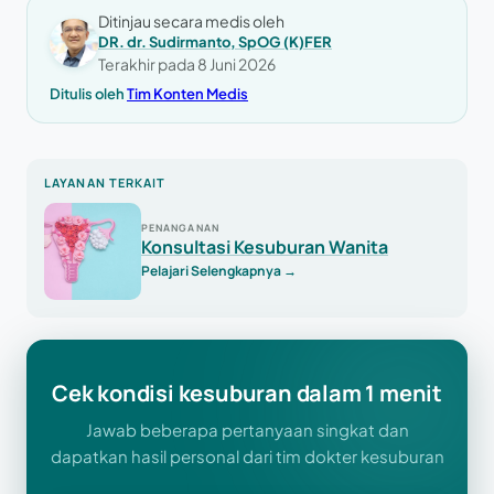
Ditinjau secara medis oleh
DR. dr. Sudirmanto, SpOG (K)FER
Terakhir pada
8 Juni 2026
Ditulis oleh
Tim Konten Medis
LAYANAN TERKAIT
PENANGANAN
Konsultasi Kesuburan Wanita
Pelajari Selengkapnya
→
Cek kondisi kesuburan dalam 1 menit
Jawab beberapa pertanyaan singkat dan
dapatkan hasil personal dari tim dokter kesuburan