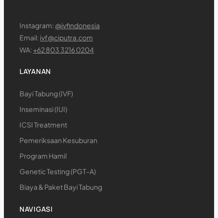
Instagram:
@ivfindonesia
Email:
ivf@ciputra.com
WA:
+62 803 3216 0204
LAYANAN
Bayi Tabung (IVF)
Inseminasi (IUI)
ICSI Treatment
Pemeriksaan Kesuburan
Program Hamil
Genetic Testing (PGT-A)
Biaya & Paket Bayi Tabung
NAVIGASI