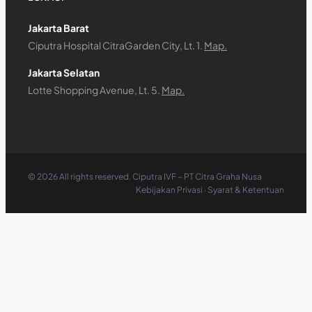
Jakarta Barat
Ciputra Hospital CitraGarden City, Lt. 1.
Map.
Jakarta Selatan
Lotte Shopping Avenue, Lt. 5.
Map.
©
2026
All rights reserved. Ciputra IVF – PT Citra Graha Nusa
Kebijakan Privasi
·
Syarat & Ketentuan