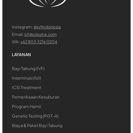
Instagram:
@ivfindonesia
Email:
ivf@ciputra.com
WA:
+62 803 3216 0204
LAYANAN
Bayi Tabung (IVF)
Inseminasi (IUI)
ICSI Treatment
Pemeriksaan Kesuburan
Program Hamil
Genetic Testing (PGT-A)
Biaya & Paket Bayi Tabung