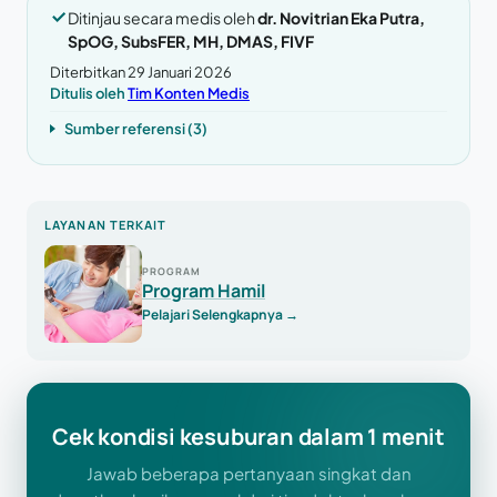
Ditinjau secara medis oleh
dr. Novitrian Eka Putra,
SpOG, SubsFER, MH, DMAS, FIVF
Diterbitkan 29 Januari 2026
Ditulis oleh
Tim Konten Medis
Sumber referensi (3)
LAYANAN TERKAIT
PROGRAM
Program Hamil
Pelajari Selengkapnya
→
Cek kondisi kesuburan dalam 1 menit
Jawab beberapa pertanyaan singkat dan