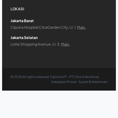
LOKASI
Jakarta Barat
Ciputra Hospital CitraGarden City, Lt. 1.
Map.
Jakarta Selatan
Lotte Shopping Avenue, Lt. 5.
Map.
©
2026
All rights reserved. Ciputra IVF – PT Citra Graha Nusa
Kebijakan Privasi
·
Syarat & Ketentuan