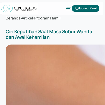
Lewati ke konten
Hubungi Kami
Beranda
›
Artikel
›
Program Hamil
Ciri Keputihan Saat Masa Subur Wanita
dan Awal Kehamilan