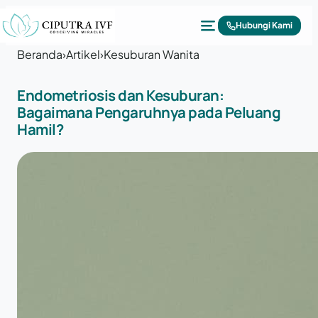
Lewati ke konten
Hubungi Kami
Beranda
›
Artikel
›
Kesuburan Wanita
Endometriosis dan Kesuburan:
Bagaimana Pengaruhnya pada Peluang
Hamil?