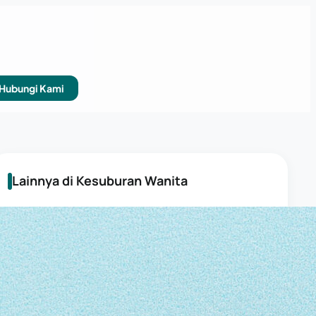
Hubungi Kami
Lainnya di Kesuburan Wanita
KESUBURAN WANITA
Endometriosis dan Risiko Keguguran
KESUBURAN WANITA
Penyebab Kista Ovarium: Mengapa Bisa
Terjadi