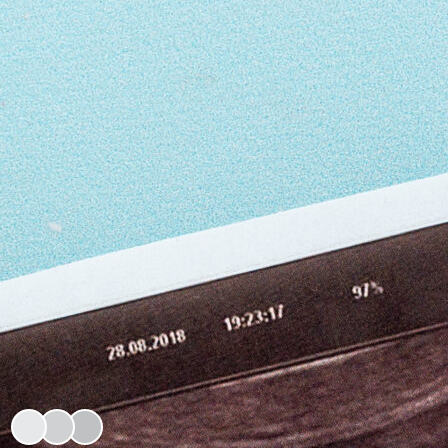
KESUBURAN WANITA
Kista Coklat (Endometrioma): Penyebab,
Gejala, dan Pengobatan
Cek Kesuburan Anda
Gunakan tools interaktif kami untuk memahami kondisi
kesuburan Anda.
AI Quiz Kesuburan
Kalkulator Kesuburan
Bergabung dengan 2rb+ Pasien