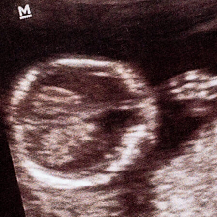
“Tim Ciputra IVF mendampingi kami setiap hari. Persiapan
yang mereka berikan sangat membantu mental kami.”
— Sarah & Andi