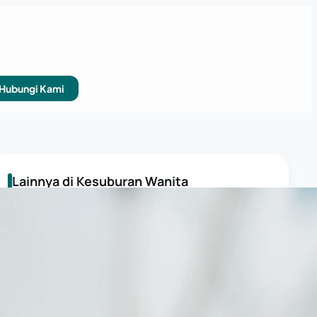
Hubungi Kami
Lainnya di Kesuburan Wanita
KESUBURAN WANITA
4 Ciri-ciri Rahim Sehat yang Harus
Diketahui
KESUBURAN WANITA
Oogenesis adalah Proses Pematangan Sel
Telur, Ini Prosesnya