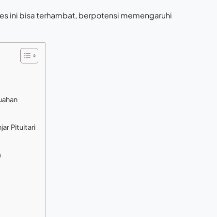
ses ini bisa terhambat, berpotensi memengaruhi
buahan
r Pituitari
m