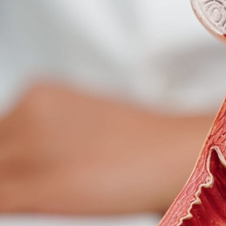
“Tim Ciputra IVF mendampingi kami setiap hari. Persiapan
yang mereka berikan sangat membantu mental kami.”
— Sarah & Andi