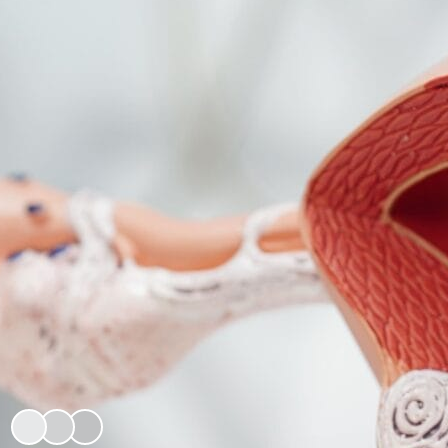
KESUBURAN WANITA
Sistem Reproduksi Wanita: Bagian-Bagian
dan Fungsinya
Cek Kesuburan Anda
Gunakan tools interaktif kami untuk memahami kondisi
kesuburan Anda.
AI Quiz Kesuburan
Kalkulator Kesuburan
Bergabung dengan 2rb+ Pasien