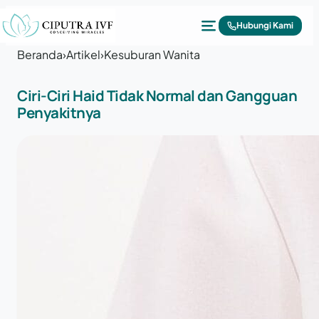
Lewati ke konten
Hubungi Kami
Beranda
›
Artikel
›
Kesuburan Wanita
Ciri-Ciri Haid Tidak Normal dan Gangguan
Penyakitnya