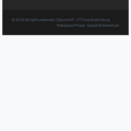
©
2026
All rights reserved. Ciputra IVF – PT Citra Graha Nusa
Kebijakan Privasi
·
Syarat & Ketentuan