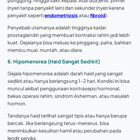
punggung, hingga sakit kepala. Ada dua jenis: primer
(nyeri tanpa penyakit lain) dan sekunder (nyeri karena
penyakit seperti
endometriosis
atau
fibroid
).
Penyebab utamanya adalah tingginya kadar
prostaglandin yang membuat kontraksi rahim jadi lebih
kuat. Gejalanya bisa meluas ke pinggang, paha, bahkan
memicu mual, muntah, atau diare.
6. Hipomenorea (Haid Sangat Sedikit)
Gejala hipomenorea adalah darah haid yang sangat
sedikit atau hanya berlangsung 1–2 hari. Kondisi ini bisa
muncul akibat penggunaan kontrasepsi hormonal,
bekas operasi rahim, sindrom Asherman, atau masalah
hormon.
Tandanya haid terlihat sangat tipis atau hanya berupa
bercak. Jika berlangsung terus-menerus, bisa
menimbulkan kesulitan hamil atau perubahan pada
lendir serviks.