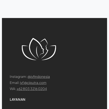
Instagram:
@ivfindonesia
Email:
ivf@ciputra.com
WA:
+62 803 3216 0204
LAYANAN