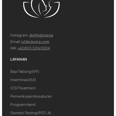
Instagram:
@ivfindonesia
Email:
ivf@ciputra.com
WA:
+62 803 3216 0204
LAYANAN
Bayi Tabung (IVF)
Inseminasi (IUI)
ICSI Treatment
Pemeriksaan Kesuburan
Program Hamil
Genetic Testing (PGT-A)