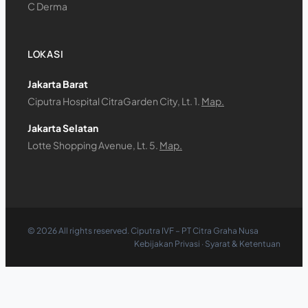
C Derma
LOKASI
Jakarta Barat
Ciputra Hospital CitraGarden City, Lt. 1.
Map.
Jakarta Selatan
Lotte Shopping Avenue, Lt. 5.
Map.
©
2026
All rights reserved. Ciputra IVF – PT Citra Graha Nusa
Kebijakan Privasi
·
Syarat & Ketentuan