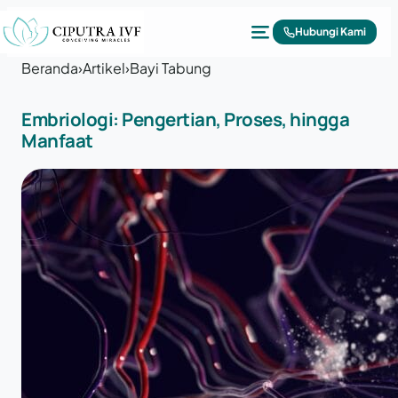
Lewati ke konten
Hubungi Kami
Beranda
›
Artikel
›
Bayi Tabung
Embriologi: Pengertian, Proses, hingga
Manfaat