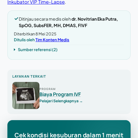
Inkubator VIP Time-Lapse
.
Ditinjau secara medis oleh
dr. Novitrian Eka Putra,
SpOG, SubsFER, MH, DMAS, FIVF
Diterbitkan 8 Mei 2025
Ditulis oleh
Tim Konten Medis
Sumber referensi (2)
LAYANAN TERKAIT
PROGRAM
Biaya Program IVF
Pelajari Selengkapnya
→
Cek kondisi kesuburan dalam 1 menit