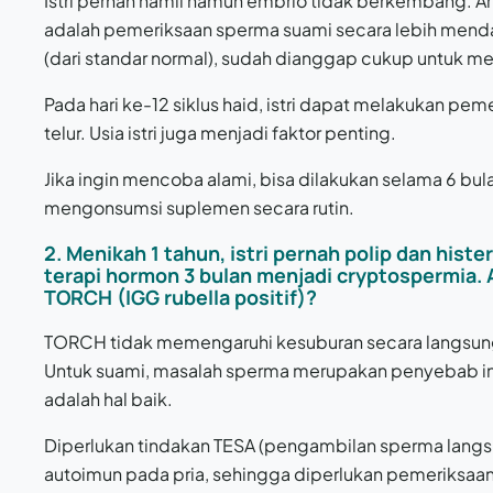
Istri pernah hamil namun embrio tidak berkembang. Arti
adalah pemeriksaan sperma suami secara lebih mendal
(dari standar normal), sudah dianggap cukup untuk me
Pada hari ke-12 siklus haid, istri dapat melakukan pe
telur. Usia istri juga menjadi faktor penting.
Jika ingin mencoba alami, bisa dilakukan selama 6 b
mengonsumsi suplemen secara rutin.
2. Menikah 1 tahun, istri pernah polip dan hist
terapi hormon 3 bulan menjadi cryptospermia.
TORCH (IGG rubella positif)?
TORCH tidak memengaruhi kesuburan secara langsung, 
Untuk suami, masalah sperma merupakan penyebab infer
adalah hal baik.
Diperlukan tindakan TESA (pengambilan sperma langs
autoimun pada pria, sehingga diperlukan pemeriksaan l