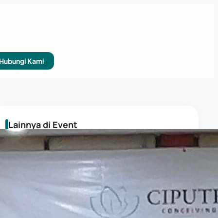
Hubungi Kami
Lainnya di Event
EVENT
Roadshow Bayi Tabung Ciputra IVF
di Depok
EVENT
Roadshow Bayi Tabung Ciputra IVF di
Sentul