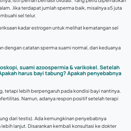
nya, istri pernah berhasil ovulasi. Yang perlu diperhatikan
am. Jika terdapat jumlah sperma baik, misalnya ≥5 juta
mbuahi sel telur.
meriksaan kadar estrogen untuk melihat kematangan sel
ulan dengan catatan sperma suami normal, dan keduanya
eroskopi, suami azoospermia & varikokel. Setelah
 Apakah harus bayi tabung? Apakah penyebabnya
tetapi lebih berpengaruh pada kondisi bayi nantinya.
tilitas. Namun, adanya respon positif setelah terapi
ung dari testis). Ada kemungkinan penyebabnya
ebih lanjut. Disarankan kembali konsultasi ke dokter