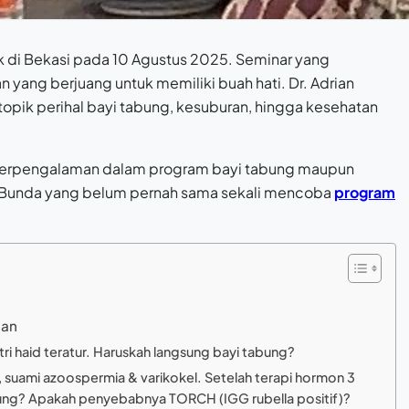
lk di Bekasi pada 10 Agustus 2025. Seminar yang
an yang berjuang untuk memiliki buah hati. Dr. Adrian
pik perihal bayi tabung, kesuburan, hingga kesehatan
 berpengalaman dalam program bayi tabung maupun
ah Bunda yang belum pernah sama sekali mencoba
program
ian
stri haid teratur. Haruskah langsung bayi tabung?
pi, suami azoospermia & varikokel. Setelah terapi hormon 3
bung? Apakah penyebabnya TORCH (IGG rubella positif)?