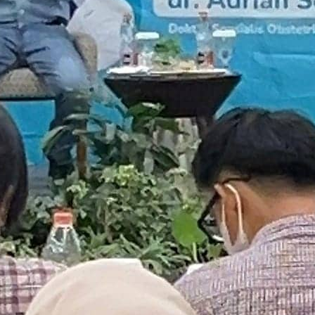
“Tim Ciputra IVF mendampingi kami setiap hari. Persiapan
yang mereka berikan sangat membantu mental kami.”
— Sarah & Andi