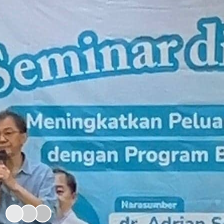
EVENT
Roadshow Bayi Tabung Ciputra IVF di
Jakarta Pusat
Cek Kesuburan Anda
Gunakan tools interaktif kami untuk memahami kondisi
kesuburan Anda.
AI Quiz Kesuburan
Kalkulator Kesuburan
Bergabung dengan 2rb+ Pasien