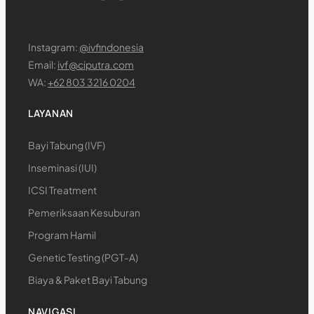
Instagram:
@ivfindonesia
Email:
ivf@ciputra.com
WA:
+62 803 3216 0204
LAYANAN
Bayi Tabung (IVF)
Inseminasi (IUI)
ICSI Treatment
Pemeriksaan Kesuburan
Program Hamil
Genetic Testing (PGT-A)
Biaya & Paket Bayi Tabung
NAVIGASI