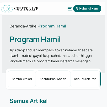
Lewati ke konten
Hubungi Kami
Beranda
›
Artikel
›
Program Hamil
Program Hamil
Tips dan panduan mempersiapkan kehamilan secara
alami — nutrisi, gaya hidup sehat, masa subur, hingga
langkah memulai program hamil bersama pasangan.
Semua Artikel
Kesuburan Wanita
Kesuburan Pria
P
Semua Artikel