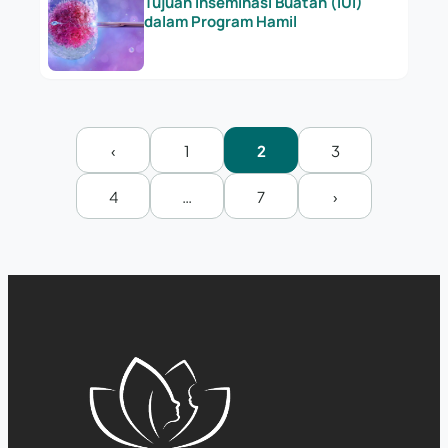
Tujuan Inseminasi Buatan (IUI)
dalam Program Hamil
‹
1
2
3
4
…
7
›