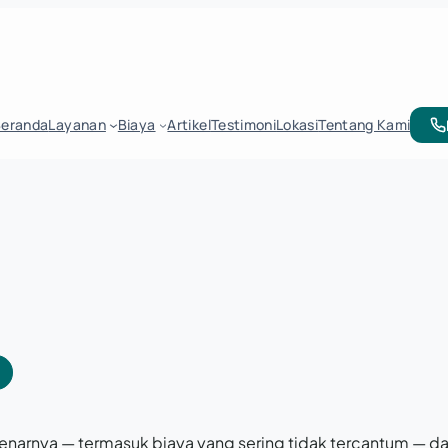
Beranda
Layanan
Biaya
Artikel
Testimoni
Lokasi
Tentang Kami
sebenarnya — termasuk biaya yang sering tidak tercantum — d