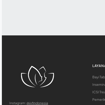
LAYAN
Bayi Tab
Insemina
ICSI Tr
Pemerik
Instagram:
@ivfindonesia