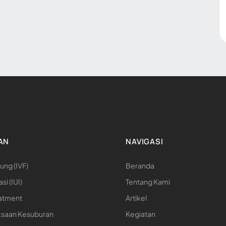
AN
NAVIGASI
ung (IVF)
Beranda
si (IUI)
Tentang Kami
eatment
Artikel
saan Kesuburan
Kegiatan