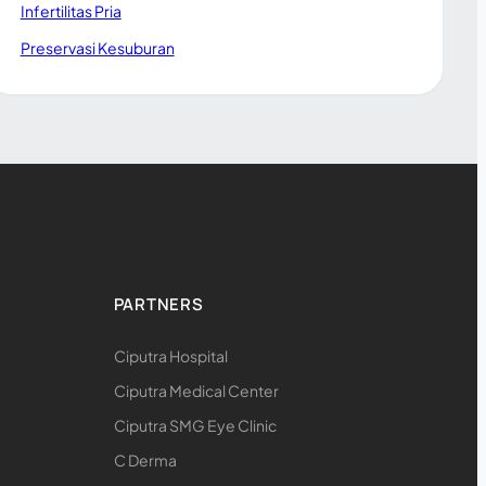
Infertilitas Pria
Preservasi Kesuburan
PARTNERS
Ciputra Hospital
Ciputra Medical Center
Ciputra SMG Eye Clinic
C Derma