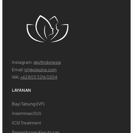
Instagram:
@ivfindonesia
Email:
ivf@ciputra.com
WA:
+62 803 3216 0204
LAYANAN
Bayi Tabung (IVF)
Inseminasi (IUI)
ICSI Treatment
Pemeriksaan Kesuburan