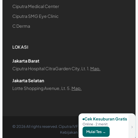
Ciputra Medical Center
Ciputra SMG Eye Clinic
C Derma
LOKASI
Jakarta Barat
Ciputra Hospital CitraGarden City, Lt. 1.
Map.
Jakarta Selatan
Lotte Shopping Avenue, Lt. 5.
Map.
Cek Kesuburan Gratis
Online · 2 menit
›
©
2026
All rights reserved. Ciputra IVF – PT Citra Graha Nusa
Mulai Tes →
Kebijakan Privasi
·
Syarat & Ketentuan