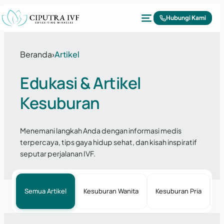
Lewati ke konten
Hubungi Kami
Beranda
›
Artikel
Edukasi & Artikel
Kesuburan
Menemani langkah Anda dengan informasi medis
terpercaya, tips gaya hidup sehat, dan kisah inspiratif
seputar perjalanan IVF.
Semua Artikel
Kesuburan Wanita
Kesuburan Pria
P