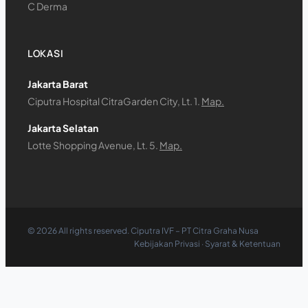
C Derma
LOKASI
Jakarta Barat
Ciputra Hospital CitraGarden City, Lt. 1.
Map.
Jakarta Selatan
Lotte Shopping Avenue, Lt. 5.
Map.
©
2026
All rights reserved. Ciputra IVF – PT Citra Graha Nusa
Kebijakan Privasi
·
Syarat & Ketentuan