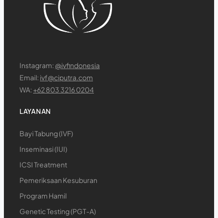
Instagram:
@ivfindonesia
Email:
ivf@ciputra.com
WA:
+62 803 3216 0204
LAYANAN
Bayi Tabung (IVF)
Inseminasi (IUI)
ICSI Treatment
Pemeriksaan Kesuburan
Program Hamil
Genetic Testing (PGT-A)