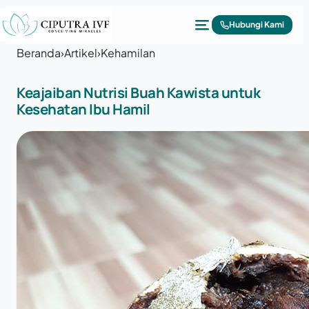
Lewati ke konten
Hubungi Kami
Beranda
›
Artikel
›
Kehamilan
Keajaiban Nutrisi Buah Kawista untuk
Kesehatan Ibu Hamil