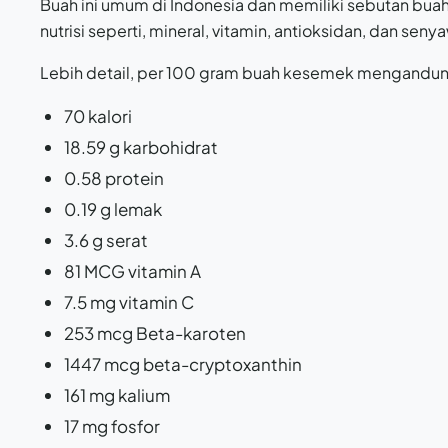
Buah ini umum di Indonesia dan memiliki sebutan bu
nutrisi seperti, mineral, vitamin, antioksidan, dan seny
Lebih detail, per 100 gram buah kesemek mengandu
70 kalori
18.59 g karbohidrat
0.58 protein
0.19 g lemak
3.6 g serat
81 MCG vitamin A
7.5 mg vitamin C
253 mcg Beta-karoten
1447 mcg beta-cryptoxanthin
161 mg kalium
17 mg fosfor