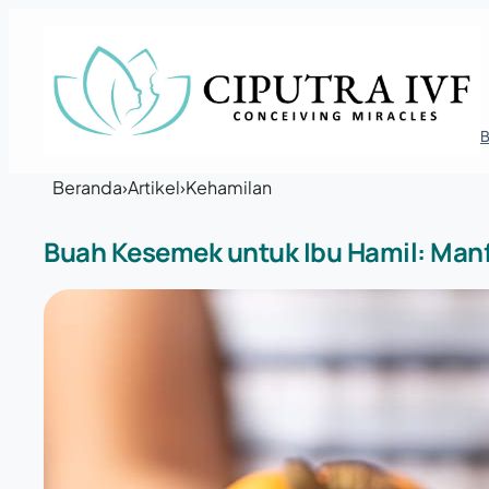
Lewati ke konten
Beranda
›
Artikel
›
Kehamilan
Buah Kesemek untuk Ibu Hamil: Manf